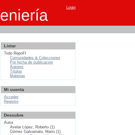
Login
eniería
Listar
Todo RepoFI
Comunidades & Colecciones
Por fecha de publicación
Autores
Títulos
Materias
Mi cuenta
Acceder
Registro
Descubre
Autor
Avelar López, Roberto (1)
Gómez Galvarriato, Mario (1)