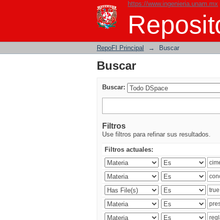
https://www.ingenieria.unam.mx
Buscar
Reposito
RepoFI Principal
→
Buscar
Buscar
Buscar:
Filtros
Use filtros para refinar sus resultados.
Filtros actuales: