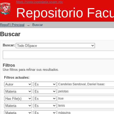
https://www.ingenieria.unam.mx
Buscar
Repositorio Facu
RepoFI Principal
→
Buscar
Buscar
Buscar:
Filtros
Use filtros para refinar sus resultados.
Filtros actuales: