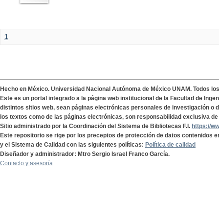
1
Hecho en México. Universidad Nacional Autónoma de México UNAM. Todos lo
Este es un portal integrado a la página web institucional de la Facultad de Ing
distintos sitios web, sean páginas electrónicas personales de investigación o de
los textos como de las páginas electrónicas, son responsabilidad exclusiva de 
Sitio administrado por la Coordinación del Sistema de Bibliotecas F.I.
https://w
Este repositorio se rige por los preceptos de protección de datos contenidos e
y el Sistema de Calidad con las siguientes políticas:
Política de calidad
Diseñador y administrador: Mtro Sergio Israel Franco García.
Contacto y asesoría