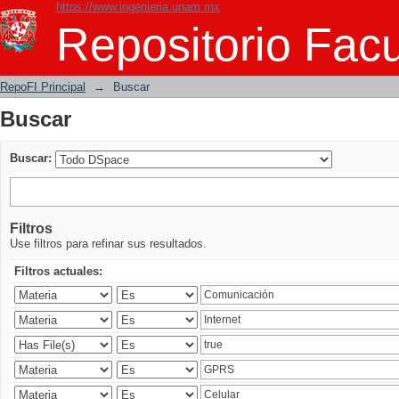
https://www.ingenieria.unam.mx
Buscar
Repositorio Facu
RepoFI Principal
→
Buscar
Buscar
Buscar:
Filtros
Use filtros para refinar sus resultados.
Filtros actuales: