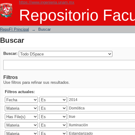
https://www.ingenieria.unam.mx
Buscar
Repositorio Facu
RepoFI Principal
→
Buscar
Buscar
Buscar:
Filtros
Use filtros para refinar sus resultados.
Filtros actuales: