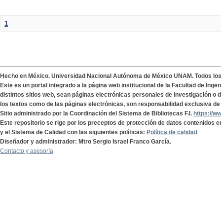
1
Hecho en México. Universidad Nacional Autónoma de México UNAM. Todos lo
Este es un portal integrado a la página web institucional de la Facultad de Ing
distintos sitios web, sean páginas electrónicas personales de investigación o de
los textos como de las páginas electrónicas, son responsabilidad exclusiva de 
Sitio administrado por la Coordinación del Sistema de Bibliotecas F.I.
https://w
Este repositorio se rige por los preceptos de protección de datos contenidos e
y el Sistema de Calidad con las siguientes políticas:
Política de calidad
Diseñador y administrador: Mtro Sergio Israel Franco García.
Contacto y asesoría