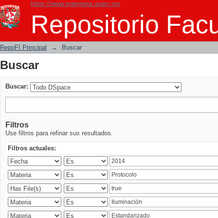
https://www.ingenieria.unam.mx
Buscar
Repositorio Facu
RepoFI Principal
→
Buscar
Buscar
Buscar:
Filtros
Use filtros para refinar sus resultados.
Filtros actuales: