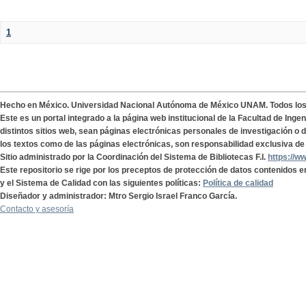
1
Hecho en México. Universidad Nacional Autónoma de México UNAM. Todos lo
Este es un portal integrado a la página web institucional de la Facultad de Ing
distintos sitios web, sean páginas electrónicas personales de investigación o de
los textos como de las páginas electrónicas, son responsabilidad exclusiva de 
Sitio administrado por la Coordinación del Sistema de Bibliotecas F.I.
https://w
Este repositorio se rige por los preceptos de protección de datos contenidos e
y el Sistema de Calidad con las siguientes políticas:
Política de calidad
Diseñador y administrador: Mtro Sergio Israel Franco García.
Contacto y asesoría