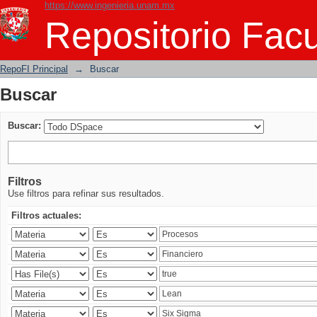
https://www.ingenieria.unam.mx
Buscar
Repositorio Facu
RepoFI Principal
→
Buscar
Buscar
Buscar:
Filtros
Use filtros para refinar sus resultados.
Filtros actuales: