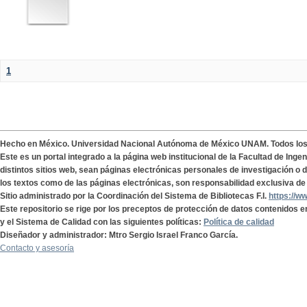
1
Hecho en México. Universidad Nacional Autónoma de México UNAM. Todos lo
Este es un portal integrado a la página web institucional de la Facultad de Ing
distintos sitios web, sean páginas electrónicas personales de investigación o de
los textos como de las páginas electrónicas, son responsabilidad exclusiva de 
Sitio administrado por la Coordinación del Sistema de Bibliotecas F.I.
https://w
Este repositorio se rige por los preceptos de protección de datos contenidos e
y el Sistema de Calidad con las siguientes políticas:
Política de calidad
Diseñador y administrador: Mtro Sergio Israel Franco García.
Contacto y asesoría