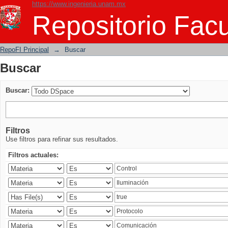
https://www.ingenieria.unam.mx
Buscar
Repositorio Facu
RepoFI Principal
→
Buscar
Buscar
Buscar:
Filtros
Use filtros para refinar sus resultados.
Filtros actuales: