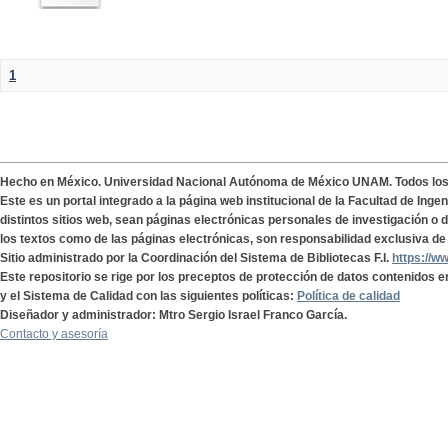
1
Hecho en México. Universidad Nacional Autónoma de México UNAM. Todos lo
Este es un portal integrado a la página web institucional de la Facultad de Ing
distintos sitios web, sean páginas electrónicas personales de investigación o de
los textos como de las páginas electrónicas, son responsabilidad exclusiva de 
Sitio administrado por la Coordinación del Sistema de Bibliotecas F.I.
https://w
Este repositorio se rige por los preceptos de protección de datos contenidos e
y el Sistema de Calidad con las siguientes políticas:
Política de calidad
Diseñador y administrador: Mtro Sergio Israel Franco García.
Contacto y asesoría