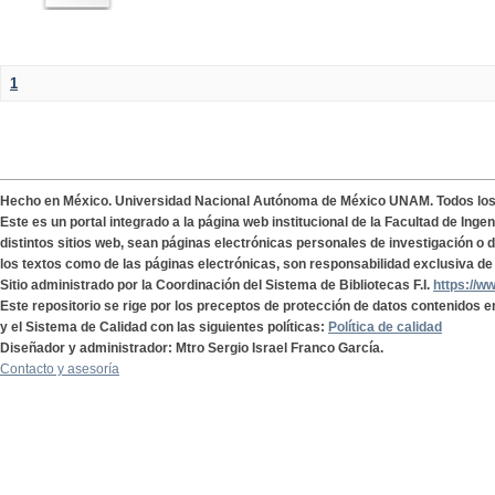
1
Hecho en México. Universidad Nacional Autónoma de México UNAM. Todos lo
Este es un portal integrado a la página web institucional de la Facultad de Ing
distintos sitios web, sean páginas electrónicas personales de investigación o de
los textos como de las páginas electrónicas, son responsabilidad exclusiva de 
Sitio administrado por la Coordinación del Sistema de Bibliotecas F.I.
https://w
Este repositorio se rige por los preceptos de protección de datos contenidos e
y el Sistema de Calidad con las siguientes políticas:
Política de calidad
Diseñador y administrador: Mtro Sergio Israel Franco García.
Contacto y asesoría