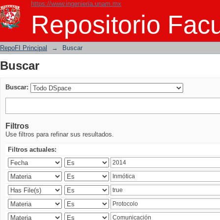
https://www.ingenieria.unam.mx
Buscar
Repositorio Facu
RepoFI Principal
→
Buscar
Buscar
Buscar:
Filtros
Use filtros para refinar sus resultados.
Filtros actuales: