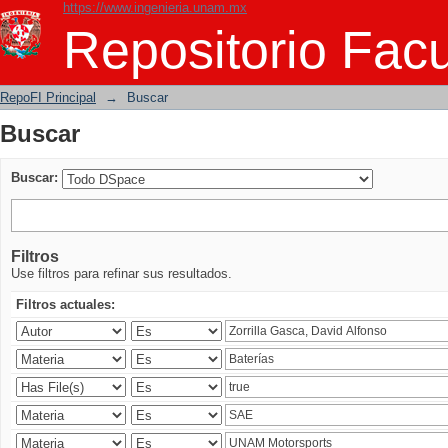
https://www.ingenieria.unam.mx
Buscar
Repositorio Facu
RepoFI Principal
→
Buscar
Buscar
Buscar:
Filtros
Use filtros para refinar sus resultados.
Filtros actuales: