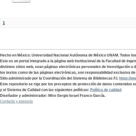
1
Hecho en México. Universidad Nacional Autónoma de México UNAM. Todos lo
Este es un portal integrado a la página web institucional de la Facultad de Ing
distintos sitios web, sean páginas electrónicas personales de investigación o de
los textos como de las páginas electrónicas, son responsabilidad exclusiva de 
Sitio administrado por la Coordinación del Sistema de Bibliotecas F.I.
https://w
Este repositorio se rige por los preceptos de protección de datos contenidos e
y el Sistema de Calidad con las siguientes políticas:
Política de calidad
Diseñador y administrador: Mtro Sergio Israel Franco García.
Contacto y asesoría