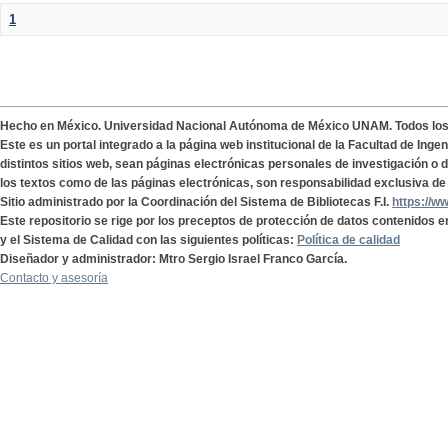
1
Hecho en México. Universidad Nacional Autónoma de México UNAM. Todos lo
Este es un portal integrado a la página web institucional de la Facultad de Ing
distintos sitios web, sean páginas electrónicas personales de investigación o de
los textos como de las páginas electrónicas, son responsabilidad exclusiva de 
Sitio administrado por la Coordinación del Sistema de Bibliotecas F.I.
https://w
Este repositorio se rige por los preceptos de protección de datos contenidos e
y el Sistema de Calidad con las siguientes políticas:
Política de calidad
Diseñador y administrador: Mtro Sergio Israel Franco García.
Contacto y asesoría