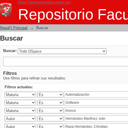
https://www.ingenieria.unam.mx
Buscar
Repositorio Facu
RepoFI Principal
→
Buscar
Buscar
Buscar:
Filtros
Use filtros para refinar sus resultados.
Filtros actuales: