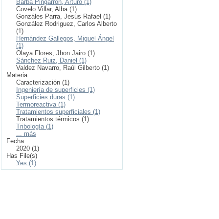
Barba Pingarrón, Arturo (1)
Covelo Villar, Alba (1)
Gonzáles Parra, Jesús Rafael (1)
González Rodriguez, Carlos Alberto
(1)
Hernández Gallegos, Miguel Ángel
(1)
Olaya Flores, Jhon Jairo (1)
Sánchez Ruiz, Daniel (1)
Valdez Navarro, Raúl Gilberto (1)
Materia
Caracterización (1)
Ingeniería de superficies (1)
Superficies duras (1)
Termoreactiva (1)
Tratamientos superficiales (1)
Tratamientos térmicos (1)
Tribología (1)
... más
Fecha
2020 (1)
Has File(s)
Yes (1)