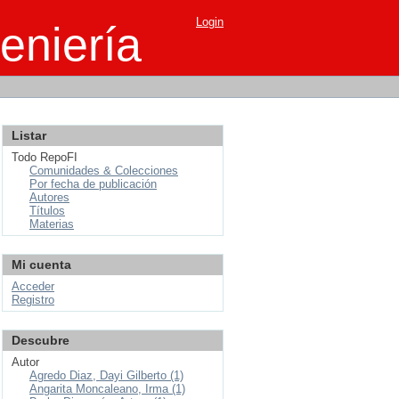
Login
eniería
Listar
Todo RepoFI
Comunidades & Colecciones
Por fecha de publicación
Autores
Títulos
Materias
Mi cuenta
Acceder
Registro
Descubre
Autor
Agredo Diaz, Dayi Gilberto (1)
Angarita Moncaleano, Irma (1)