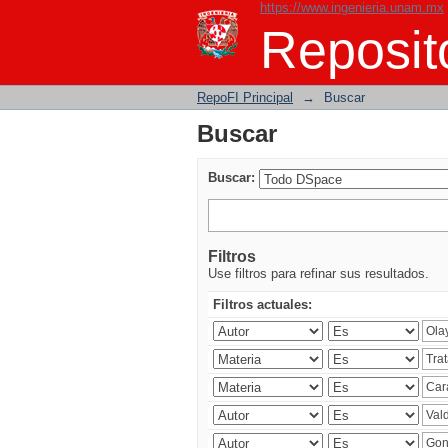
https://www.ingenieria.unam.mx
Buscar
Reposito
RepoFI Principal
→
Buscar
Buscar
Buscar:
Filtros
Use filtros para refinar sus resultados.
Filtros actuales: