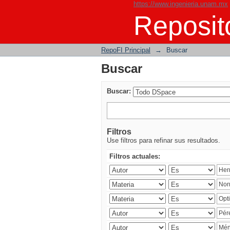
https://www.ingenieria.unam.mx
Buscar
Reposito
RepoFI Principal
→
Buscar
Buscar
Buscar:
Filtros
Use filtros para refinar sus resultados.
Filtros actuales: