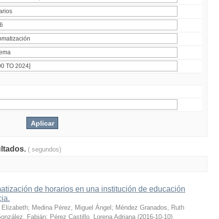
ultados.
( segundos)
tización de horarios en una institución de educación
cia.
 Elizabeth
;
Medina Pérez, Miguel Ángel
;
Méndez Granados, Ruth
onzález, Fabián
;
Pérez Castillo, Lorena Adriana
(
2016-10-10
)