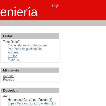
Login
eniería
Listar
Todo RepoFI
Comunidades & Colecciones
Por fecha de publicación
Autores
Títulos
Materias
Mi cuenta
Acceder
Registro
Descubre
Autor
Hernández González, Fabián (1)
López Vences, Judith Elizabeth (1)