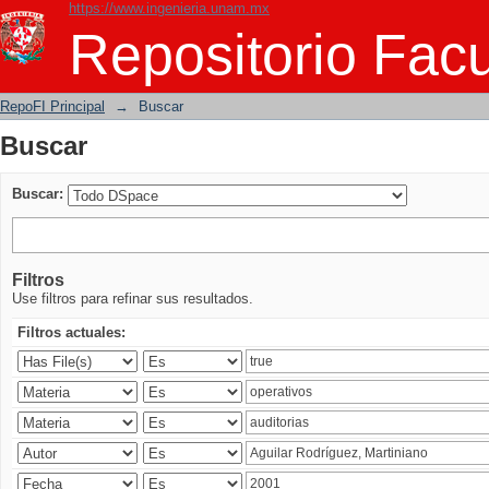
https://www.ingenieria.unam.mx
Buscar
Repositorio Facu
RepoFI Principal
→
Buscar
Buscar
Buscar:
Filtros
Use filtros para refinar sus resultados.
Filtros actuales: