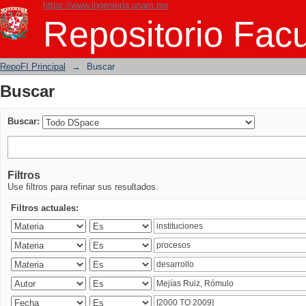
https://www.ingenieria.unam.mx
Buscar
Repositorio Facu
RepoFI Principal
→
Buscar
Buscar
Buscar:
Filtros
Use filtros para refinar sus resultados.
Filtros actuales: