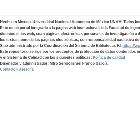
Hecho en México. Universidad Nacional Autónoma de México UNAM. Todos lo
Este es un portal integrado a la página web institucional de la Facultad de Ing
distintos sitios web, sean páginas electrónicas personales de investigación o de
los textos como de las páginas electrónicas, son responsabilidad exclusiva de 
Sitio administrado por la Coordinación del Sistema de Bibliotecas F.I.
https://w
Este repositorio se rige por los preceptos de protección de datos contenidos e
y el Sistema de Calidad con las siguientes políticas:
Política de calidad
Diseñador y administrador: Mtro Sergio Israel Franco García.
Contacto y asesoría