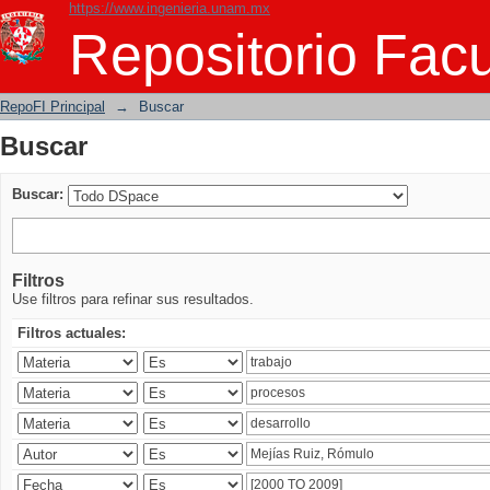
https://www.ingenieria.unam.mx
Buscar
Repositorio Facu
RepoFI Principal
→
Buscar
Buscar
Buscar:
Filtros
Use filtros para refinar sus resultados.
Filtros actuales: