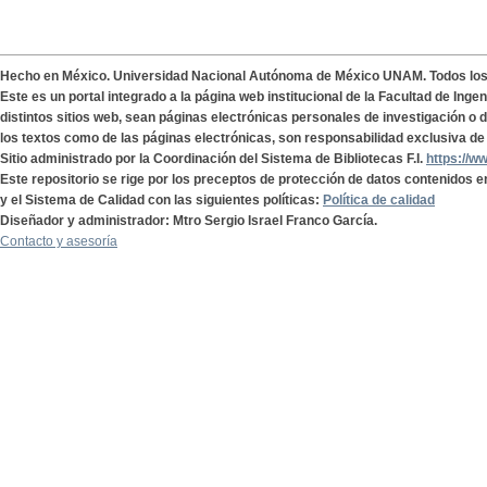
Hecho en México. Universidad Nacional Autónoma de México UNAM. Todos lo
Este es un portal integrado a la página web institucional de la Facultad de Ing
distintos sitios web, sean páginas electrónicas personales de investigación o de
los textos como de las páginas electrónicas, son responsabilidad exclusiva de 
Sitio administrado por la Coordinación del Sistema de Bibliotecas F.I.
https://w
Este repositorio se rige por los preceptos de protección de datos contenidos e
y el Sistema de Calidad con las siguientes políticas:
Política de calidad
Diseñador y administrador: Mtro Sergio Israel Franco García.
Contacto y asesoría