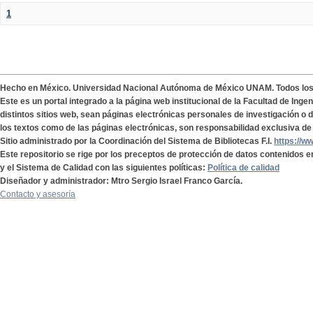
1
Hecho en México. Universidad Nacional Autónoma de México UNAM. Todos lo
Este es un portal integrado a la página web institucional de la Facultad de Ing
distintos sitios web, sean páginas electrónicas personales de investigación o de
los textos como de las páginas electrónicas, son responsabilidad exclusiva de 
Sitio administrado por la Coordinación del Sistema de Bibliotecas F.I.
https://w
Este repositorio se rige por los preceptos de protección de datos contenidos e
y el Sistema de Calidad con las siguientes políticas:
Política de calidad
Diseñador y administrador: Mtro Sergio Israel Franco García.
Contacto y asesoría