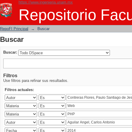
https://www.ingenieria.unam.mx
Buscar
Repositorio Facu
RepoFI Principal
→
Buscar
Buscar
Buscar:
Filtros
Use filtros para refinar sus resultados.
Filtros actuales: