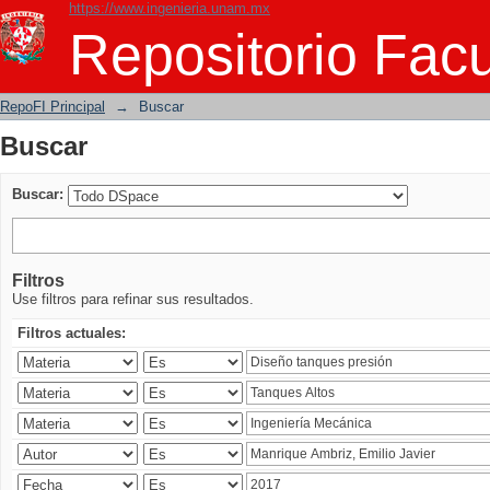
https://www.ingenieria.unam.mx
Buscar
Repositorio Facu
RepoFI Principal
→
Buscar
Buscar
Buscar:
Filtros
Use filtros para refinar sus resultados.
Filtros actuales: