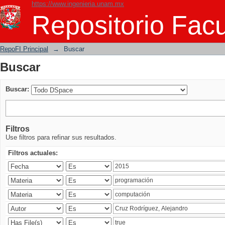
https://www.ingenieria.unam.mx
Buscar
Repositorio Facu
RepoFI Principal
→
Buscar
Buscar
Buscar:
Filtros
Use filtros para refinar sus resultados.
Filtros actuales: