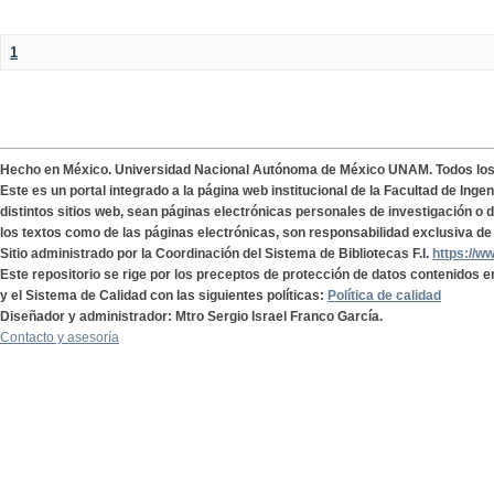
1
Hecho en México. Universidad Nacional Autónoma de México UNAM. Todos lo
Este es un portal integrado a la página web institucional de la Facultad de Ing
distintos sitios web, sean páginas electrónicas personales de investigación o de
los textos como de las páginas electrónicas, son responsabilidad exclusiva de 
Sitio administrado por la Coordinación del Sistema de Bibliotecas F.I.
https://w
Este repositorio se rige por los preceptos de protección de datos contenidos e
y el Sistema de Calidad con las siguientes políticas:
Política de calidad
Diseñador y administrador: Mtro Sergio Israel Franco García.
Contacto y asesoría