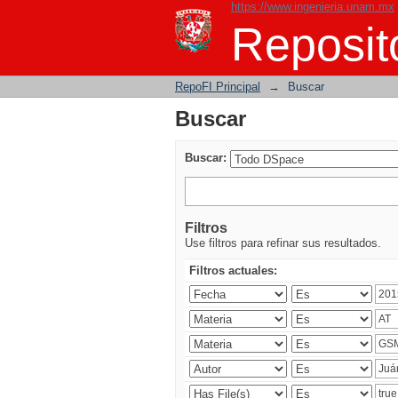
https://www.ingenieria.unam.mx
Buscar
Reposito
RepoFI Principal
→
Buscar
Buscar
Buscar:
Filtros
Use filtros para refinar sus resultados.
Filtros actuales: