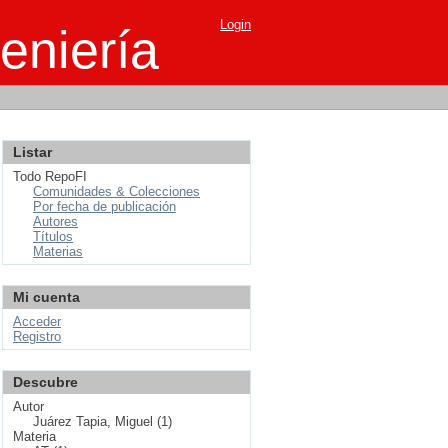
Login
eniería
Listar
Todo RepoFI
Comunidades & Colecciones
Por fecha de publicación
Autores
Títulos
Materias
Mi cuenta
Acceder
Registro
Descubre
Autor
Juárez Tapia, Miguel (1)
Materia