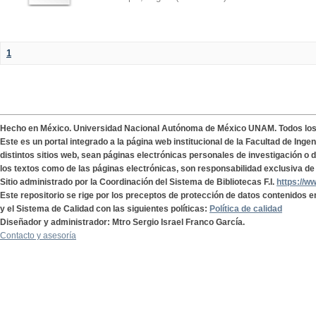
1
Hecho en México. Universidad Nacional Autónoma de México UNAM. Todos lo
Este es un portal integrado a la página web institucional de la Facultad de Ing
distintos sitios web, sean páginas electrónicas personales de investigación o de
los textos como de las páginas electrónicas, son responsabilidad exclusiva de 
Sitio administrado por la Coordinación del Sistema de Bibliotecas F.I.
https://w
Este repositorio se rige por los preceptos de protección de datos contenidos e
y el Sistema de Calidad con las siguientes políticas:
Política de calidad
Diseñador y administrador: Mtro Sergio Israel Franco García.
Contacto y asesoría