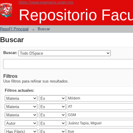
https://www.ingenieria.unam.mx
Buscar
Repositorio Facu
RepoFI Principal
→
Buscar
Buscar
Buscar:
Filtros
Use filtros para refinar sus resultados.
Filtros actuales: