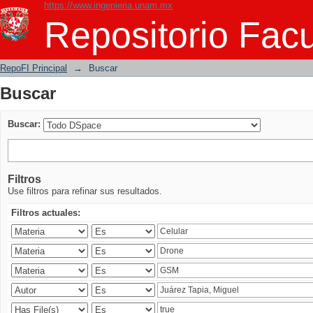
https://www.ingenieria.unam.mx
Buscar
Repositorio Facu
RepoFI Principal
→
Buscar
Buscar
Buscar:
Filtros
Use filtros para refinar sus resultados.
Filtros actuales: