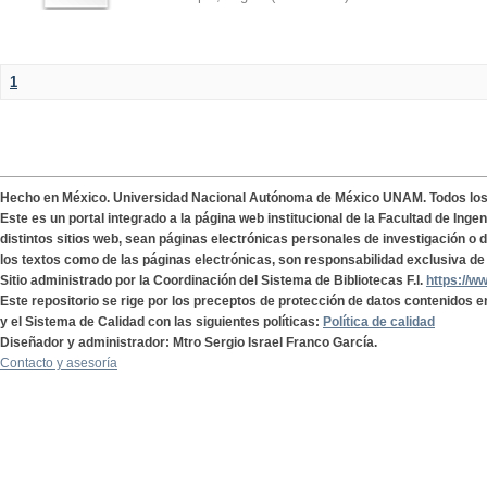
1
Hecho en México. Universidad Nacional Autónoma de México UNAM. Todos lo
Este es un portal integrado a la página web institucional de la Facultad de Ing
distintos sitios web, sean páginas electrónicas personales de investigación o de
los textos como de las páginas electrónicas, son responsabilidad exclusiva de 
Sitio administrado por la Coordinación del Sistema de Bibliotecas F.I.
https://w
Este repositorio se rige por los preceptos de protección de datos contenidos e
y el Sistema de Calidad con las siguientes políticas:
Política de calidad
Diseñador y administrador: Mtro Sergio Israel Franco García.
Contacto y asesoría