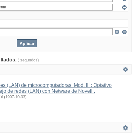
ultados.
( segundos)
s (LAN) de microcomputadoras. Mod. lll : Optativo
ejo de redes (LAN) con Netware de Novell .
úl
(
1997-10-03
)