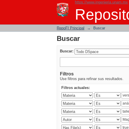
https://www.ingenieria.unam.mx
Buscar
Reposito
RepoFI Principal
→
Buscar
Buscar
Buscar:
Filtros
Use filtros para refinar sus resultados.
Filtros actuales: