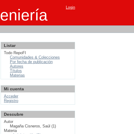
Login
eniería
Listar
Todo RepoFI
Comunidades & Colecciones
Por fecha de publicación
Autores
Títulos
Materias
Mi cuenta
Acceder
Registro
Descubre
Autor
Magaña Cisneros, Saúl (1)
Materia