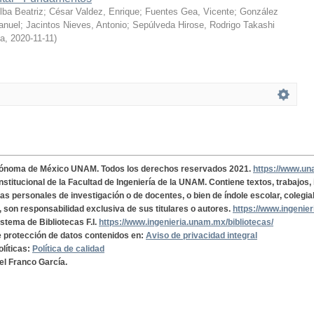
ba Beatriz
;
César Valdez, Enrique
;
Fuentes Gea, Vicente
;
González
anuel
;
Jacintos Nieves, Antonio
;
Sepúlveda Hirose, Rodrigo Takashi
ía
,
2020-11-11
)
tónoma de México UNAM. Todos los derechos reservados 2021.
https://www.u
institucional de la Facultad de Ingeniería de la UNAM. Contiene textos, trabajos
cas personales de investigación o de docentes, o bien de índole escolar, colegia
, son responsabilidad exclusiva de sus titulares o autores.
https://www.ingenie
istema de Bibliotecas F.I.
https://www.ingenieria.unam.mx/bibliotecas/
de protección de datos contenidos en:
Aviso de privacidad integral
olíticas:
Política de calidad
el Franco García.