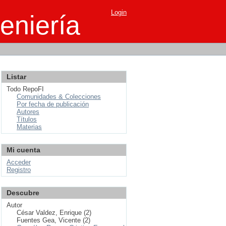
Login
eniería
Listar
Todo RepoFI
Comunidades & Colecciones
Por fecha de publicación
Autores
Títulos
Materias
Mi cuenta
Acceder
Registro
Descubre
Autor
César Valdez, Enrique (2)
Fuentes Gea, Vicente (2)