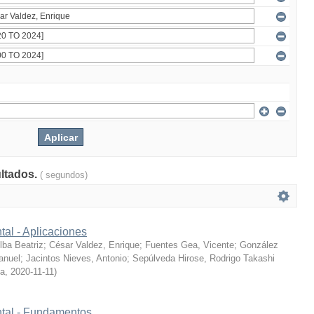
ultados.
( segundos)
tal - Aplicaciones
ba Beatriz
;
César Valdez, Enrique
;
Fuentes Gea, Vicente
;
González
anuel
;
Jacintos Nieves, Antonio
;
Sepúlveda Hirose, Rodrigo Takashi
ía
,
2020-11-11
)
ntal - Fundamentos