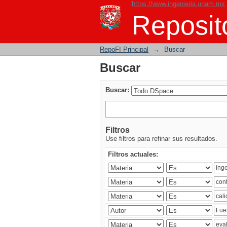
https://www.ingenieria.unam.mx
Buscar
Reposito
RepoFI Principal
→
Buscar
Buscar
Buscar:
Filtros
Use filtros para refinar sus resultados.
Filtros actuales: