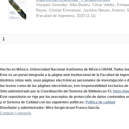
Vázquez González, Alba Beatriz
;
César Valdez, Enriqu
Reyes, Cristian Emmanuel
;
Jacintos Nieves, Antonio
;
S
(
Facultad de Ingeniería
,
2020-11-11
)
1
Hecho en México. Universidad Nacional Autónoma de México UNAM. Todos lo
Este es un portal integrado a la página web institucional de la Facultad de Ing
distintos sitios web, sean páginas electrónicas personales de investigación o de
los textos como de las páginas electrónicas, son responsabilidad exclusiva de 
Sitio administrado por la Coordinación del Sistema de Bibliotecas F.I.
https://w
Este repositorio se rige por los preceptos de protección de datos contenidos e
y el Sistema de Calidad con las siguientes políticas:
Política de calidad
Diseñador y administrador: Mtro Sergio Israel Franco García.
Contacto y asesoría