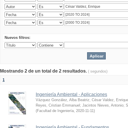
Nuevos filtros:
Mostrando 2 de un total de 2 resultados.
( segundos)
1
Ingeniería Ambiental - Aplicaciones
Vázquez González, Alba Beatriz
;
César Valdez, Enriqu
Reyes, Cristian Emmanuel
;
Jacintos Nieves, Antonio
;
S
(
Facultad de Ingeniería
,
2020-11-11
)
Ingeniería Ambiental - Fundamentos