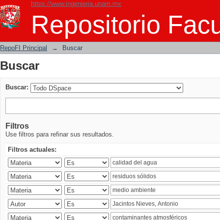
https://www.ingenieria.unam.mx
Buscar
Repositorio Facu
RepoFI Principal
→
Buscar
Buscar
Buscar:
Filtros
Use filtros para refinar sus resultados.
Filtros actuales: