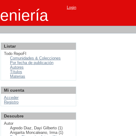
Login
eniería
Listar
Todo RepoFI
Comunidades & Colecciones
Por fecha de publicación
Autores
Títulos
Materias
Mi cuenta
Acceder
Registro
Descubre
Autor
Agredo Diaz, Dayi Gilberto (1)
Angarita Moncaleano, Irma (1)