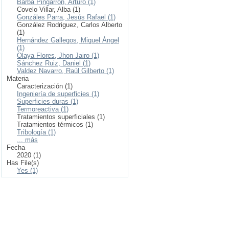
Barba Pingarrón, Arturo (1)
Covelo Villar, Alba (1)
Gonzáles Parra, Jesús Rafael (1)
González Rodriguez, Carlos Alberto
(1)
Hernández Gallegos, Miguel Ángel
(1)
Olaya Flores, Jhon Jairo (1)
Sánchez Ruiz, Daniel (1)
Valdez Navarro, Raúl Gilberto (1)
Materia
Caracterización (1)
Ingeniería de superficies (1)
Superficies duras (1)
Termoreactiva (1)
Tratamientos superficiales (1)
Tratamientos térmicos (1)
Tribología (1)
... más
Fecha
2020 (1)
Has File(s)
Yes (1)