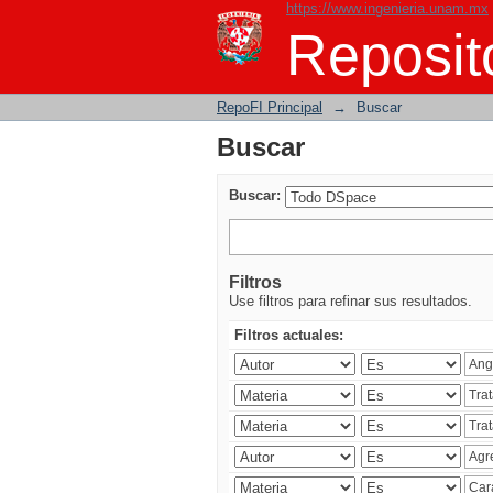
https://www.ingenieria.unam.mx
Buscar
Reposito
RepoFI Principal
→
Buscar
Buscar
Buscar:
Filtros
Use filtros para refinar sus resultados.
Filtros actuales: