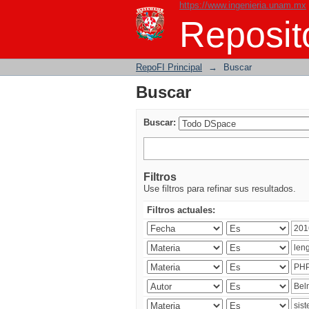
https://www.ingenieria.unam.mx
Buscar
Reposito
RepoFI Principal
→
Buscar
Buscar
Buscar:
Filtros
Use filtros para refinar sus resultados.
Filtros actuales: