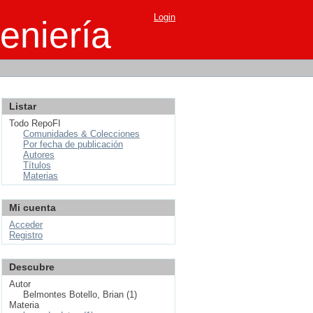
Login
eniería
Listar
Todo RepoFI
Comunidades & Colecciones
Por fecha de publicación
Autores
Títulos
Materias
Mi cuenta
Acceder
Registro
Descubre
Autor
Belmontes Botello, Brian (1)
Materia