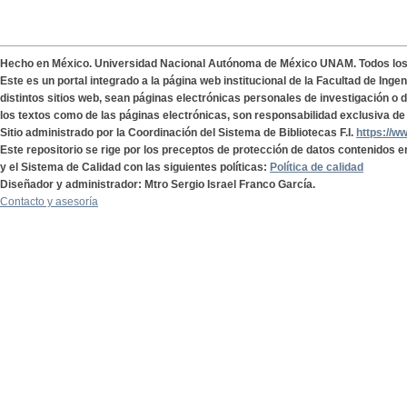
Hecho en México. Universidad Nacional Autónoma de México UNAM. Todos lo
Este es un portal integrado a la página web institucional de la Facultad de Ing
distintos sitios web, sean páginas electrónicas personales de investigación o de
los textos como de las páginas electrónicas, son responsabilidad exclusiva de 
Sitio administrado por la Coordinación del Sistema de Bibliotecas F.I.
https://w
Este repositorio se rige por los preceptos de protección de datos contenidos e
y el Sistema de Calidad con las siguientes políticas:
Política de calidad
Diseñador y administrador: Mtro Sergio Israel Franco García.
Contacto y asesoría