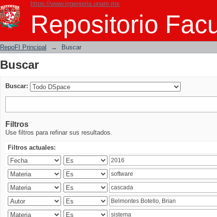
https://www.ingenieria.unam.mx
Buscar
Repositorio Facu
RepoFI Principal
→
Buscar
Buscar
Buscar:
Filtros
Use filtros para refinar sus resultados.
Filtros actuales: