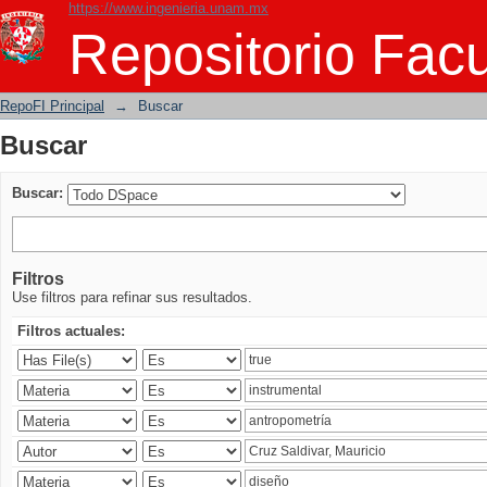
https://www.ingenieria.unam.mx
Buscar
Repositorio Facu
RepoFI Principal
→
Buscar
Buscar
Buscar:
Filtros
Use filtros para refinar sus resultados.
Filtros actuales: