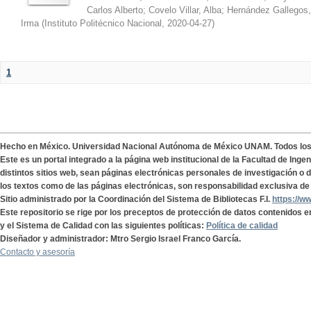
Carlos Alberto
;
Covelo Villar, Alba
;
Hernández Gallegos,
Irma
(
Instituto Politécnico Nacional
,
2020-04-27
)
1
Hecho en México. Universidad Nacional Autónoma de México UNAM. Todos lo
Este es un portal integrado a la página web institucional de la Facultad de Ing
distintos sitios web, sean páginas electrónicas personales de investigación o de
los textos como de las páginas electrónicas, son responsabilidad exclusiva de 
Sitio administrado por la Coordinación del Sistema de Bibliotecas F.I.
https://w
Este repositorio se rige por los preceptos de protección de datos contenidos e
y el Sistema de Calidad con las siguientes políticas:
Política de calidad
Diseñador y administrador: Mtro Sergio Israel Franco García.
Contacto y asesoría