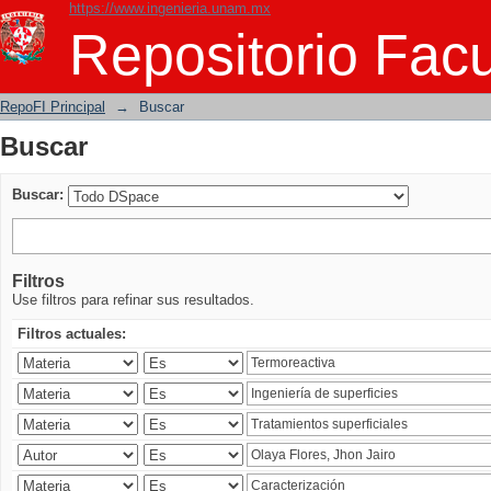
https://www.ingenieria.unam.mx
Buscar
Repositorio Facu
RepoFI Principal
→
Buscar
Buscar
Buscar:
Filtros
Use filtros para refinar sus resultados.
Filtros actuales: