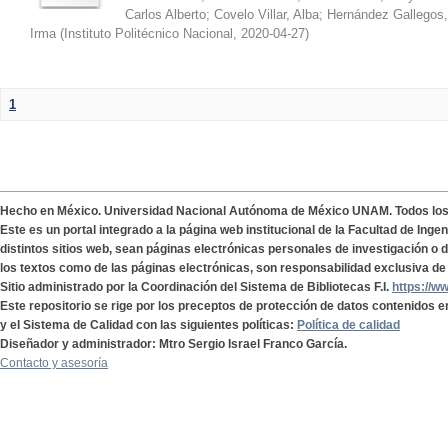
Carlos Alberto
;
Covelo Villar, Alba
;
Hernández Gallegos,
Irma
(
Instituto Politécnico Nacional
,
2020-04-27
)
1
Hecho en México. Universidad Nacional Autónoma de México UNAM. Todos lo
Este es un portal integrado a la página web institucional de la Facultad de Ing
distintos sitios web, sean páginas electrónicas personales de investigación o de
los textos como de las páginas electrónicas, son responsabilidad exclusiva de 
Sitio administrado por la Coordinación del Sistema de Bibliotecas F.I.
https://w
Este repositorio se rige por los preceptos de protección de datos contenidos e
y el Sistema de Calidad con las siguientes políticas:
Política de calidad
Diseñador y administrador: Mtro Sergio Israel Franco García.
Contacto y asesoría