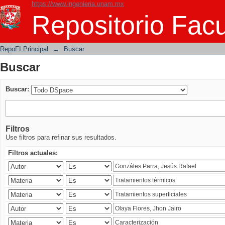
https://www.ingenieria.unam.mx
Buscar
Repositorio Facu
RepoFI Principal
→
Buscar
Buscar
Buscar:
Filtros
Use filtros para refinar sus resultados.
Filtros actuales: