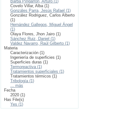
Barba Pingarrón, Arturo (1)
Covelo Villar, Alba (1)
Gonzáles Parra, Jesús Rafael (1)
González Rodriguez, Carlos Alberto
(1)
Hernández Gallegos, Miguel Ángel
(1)
Olaya Flores, Jhon Jairo (1)
Sánchez Ruiz, Daniel (1)
Valdez Navarro, Raúl Gilberto (1)
Materia
Caracterización (1)
Ingeniería de superficies (1)
Superficies duras (1)
Termoreactiva (1)
Tratamientos superficiales (1)
Tratamientos térmicos (1)
Tribología (1)
... más
Fecha
2020 (1)
Has File(s)
Yes (1)