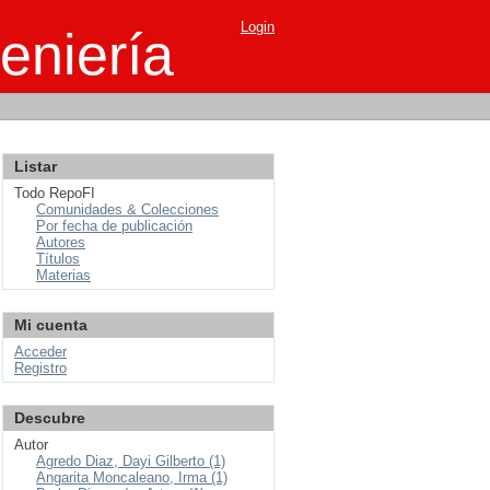
Login
eniería
Listar
Todo RepoFI
Comunidades & Colecciones
Por fecha de publicación
Autores
Títulos
Materias
Mi cuenta
Acceder
Registro
Descubre
Autor
Agredo Diaz, Dayi Gilberto (1)
Angarita Moncaleano, Irma (1)