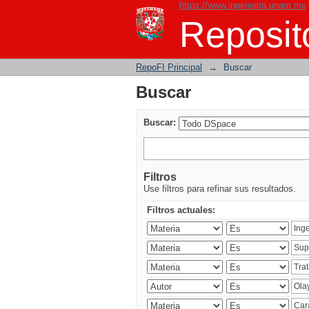
https://www.ingenieria.unam.mx
Buscar
Reposito
RepoFI Principal
→
Buscar
Buscar
Buscar:
Filtros
Use filtros para refinar sus resultados.
Filtros actuales: