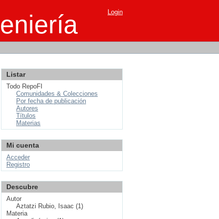
Login
eniería
Listar
Todo RepoFI
Comunidades & Colecciones
Por fecha de publicación
Autores
Títulos
Materias
Mi cuenta
Acceder
Registro
Descubre
Autor
Aztatzi Rubio, Isaac (1)
Materia