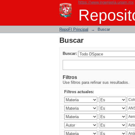
https://www.ingenieria.unam.mx
Buscar
Reposito
RepoFI Principal
→
Buscar
Buscar
Buscar:
Filtros
Use filtros para refinar sus resultados.
Filtros actuales: