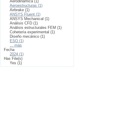
Aerodinámica (1)
Aeroestructuras (1)
Airbrake (1)
ANSYS Fluent (1)
ANSYS Mechanical (1)
Análisis CFD (1)
Análisis estructurales FEM (1)
Cohetería experimental (1)
Diseño mecánico (1)
ESO (1)
... más
Fecha
2024 (1)
Has File(s)
Yes (1)