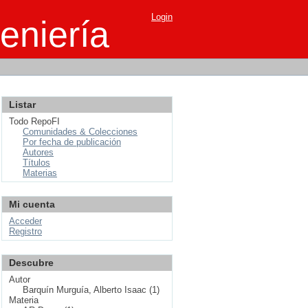
Login
eniería
Listar
Todo RepoFI
Comunidades & Colecciones
Por fecha de publicación
Autores
Títulos
Materias
Mi cuenta
Acceder
Registro
Descubre
Autor
Barquín Murguía, Alberto Isaac (1)
Materia