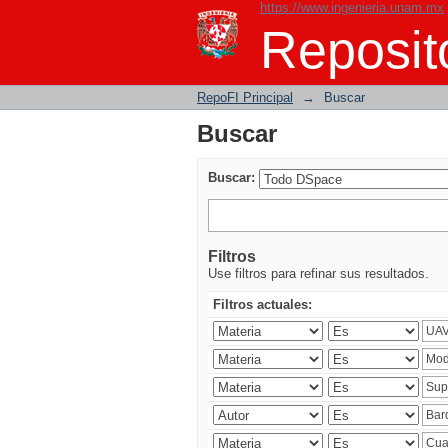
https://www.ingenieria.unam.mx
Buscar
Reposito
RepoFI Principal
→
Buscar
Buscar
Buscar:
Filtros
Use filtros para refinar sus resultados.
Filtros actuales: