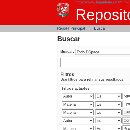
https://www.ingenieria.unam.mx
Buscar
Reposito
RepoFI Principal
→
Buscar
Buscar
Buscar:
Filtros
Use filtros para refinar sus resultados.
Filtros actuales: