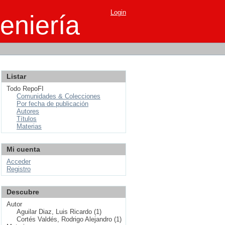
Login
eniería
Listar
Todo RepoFI
Comunidades & Colecciones
Por fecha de publicación
Autores
Títulos
Materias
Mi cuenta
Acceder
Registro
Descubre
Autor
Aguilar Diaz, Luis Ricardo (1)
Cortés Valdés, Rodrigo Alejandro (1)