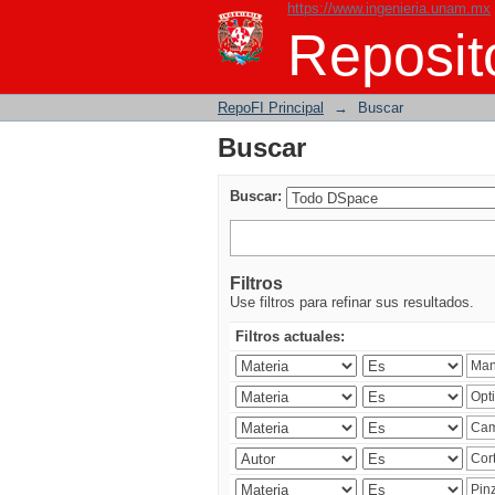
https://www.ingenieria.unam.mx
Buscar
Reposito
RepoFI Principal
→
Buscar
Buscar
Buscar:
Filtros
Use filtros para refinar sus resultados.
Filtros actuales: