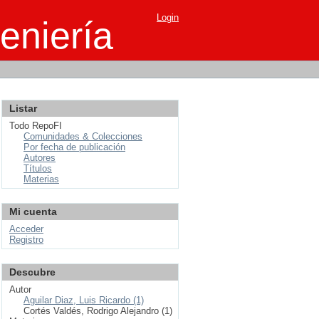
Login
eniería
Listar
Todo RepoFI
Comunidades & Colecciones
Por fecha de publicación
Autores
Títulos
Materias
Mi cuenta
Acceder
Registro
Descubre
Autor
Aguilar Diaz, Luis Ricardo (1)
Cortés Valdés, Rodrigo Alejandro (1)