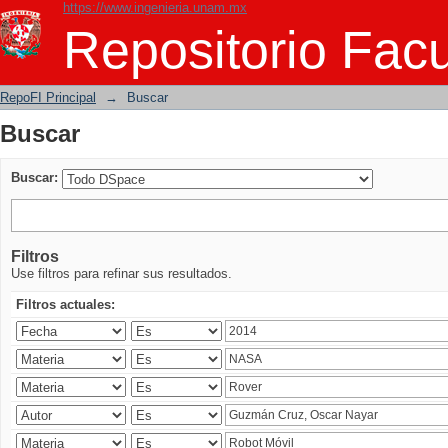
https://www.ingenieria.unam.mx
Buscar
Repositorio Facu
RepoFI Principal
→
Buscar
Buscar
Buscar:
Filtros
Use filtros para refinar sus resultados.
Filtros actuales: