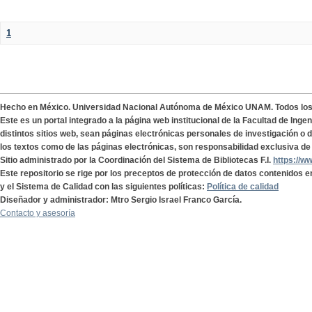
1
Hecho en México. Universidad Nacional Autónoma de México UNAM. Todos lo
Este es un portal integrado a la página web institucional de la Facultad de Ing
distintos sitios web, sean páginas electrónicas personales de investigación o de
los textos como de las páginas electrónicas, son responsabilidad exclusiva de 
Sitio administrado por la Coordinación del Sistema de Bibliotecas F.I.
https://w
Este repositorio se rige por los preceptos de protección de datos contenidos e
y el Sistema de Calidad con las siguientes políticas:
Política de calidad
Diseñador y administrador: Mtro Sergio Israel Franco García.
Contacto y asesoría