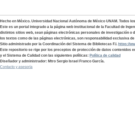
Hecho en México. Universidad Nacional Autónoma de México UNAM. Todos lo
Este es un portal integrado a la página web institucional de la Facultad de Ing
distintos sitios web, sean páginas electrónicas personales de investigación o de
los textos como de las páginas electrónicas, son responsabilidad exclusiva de 
Sitio administrado por la Coordinación del Sistema de Bibliotecas F.I.
https://w
Este repositorio se rige por los preceptos de protección de datos contenidos e
y el Sistema de Calidad con las siguientes políticas:
Política de calidad
Diseñador y administrador: Mtro Sergio Israel Franco García.
Contacto y asesoría