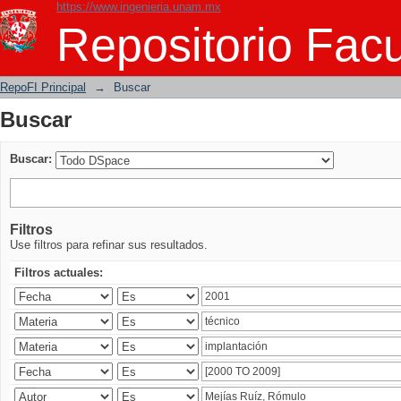
https://www.ingenieria.unam.mx
Buscar
Repositorio Facu
RepoFI Principal
→
Buscar
Buscar
Buscar:
Filtros
Use filtros para refinar sus resultados.
Filtros actuales: