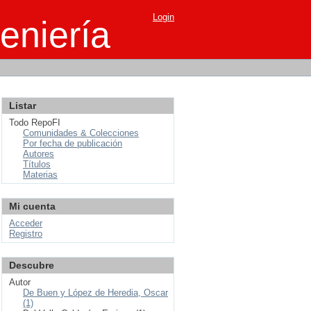
Login
eniería
Listar
Todo RepoFI
Comunidades & Colecciones
Por fecha de publicación
Autores
Títulos
Materias
Mi cuenta
Acceder
Registro
Descubre
Autor
De Buen y López de Heredia, Oscar
(1)