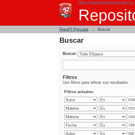
https://www.ingenieria.unam.mx
Buscar
Reposito
RepoFI Principal
→
Buscar
Buscar
Buscar:
Filtros
Use filtros para refinar sus resultados.
Filtros actuales: