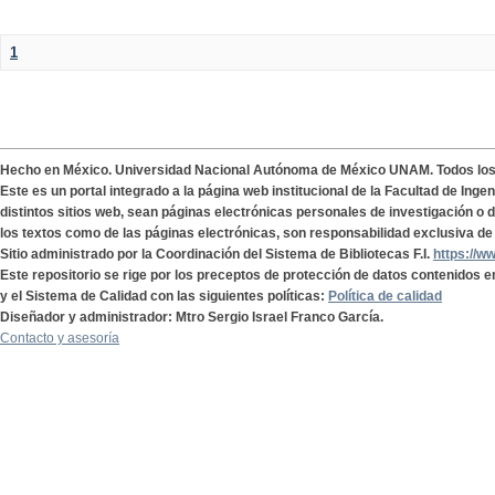
1
Hecho en México. Universidad Nacional Autónoma de México UNAM. Todos lo
Este es un portal integrado a la página web institucional de la Facultad de Ing
distintos sitios web, sean páginas electrónicas personales de investigación o de
los textos como de las páginas electrónicas, son responsabilidad exclusiva de 
Sitio administrado por la Coordinación del Sistema de Bibliotecas F.I.
https://w
Este repositorio se rige por los preceptos de protección de datos contenidos e
y el Sistema de Calidad con las siguientes políticas:
Política de calidad
Diseñador y administrador: Mtro Sergio Israel Franco García.
Contacto y asesoría