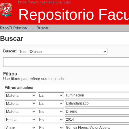
https://www.ingenieria.unam.mx
Buscar
Repositorio Facu
RepoFI Principal
→
Buscar
Buscar
Buscar:
Filtros
Use filtros para refinar sus resultados.
Filtros actuales: