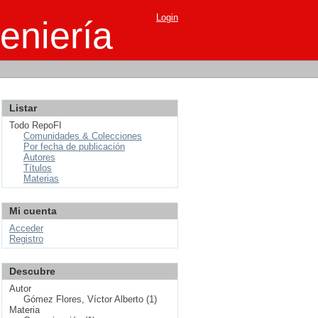
Login
eniería
Listar
Todo RepoFI
Comunidades & Colecciones
Por fecha de publicación
Autores
Títulos
Materias
Mi cuenta
Acceder
Registro
Descubre
Autor
Gómez Flores, Víctor Alberto (1)
Materia