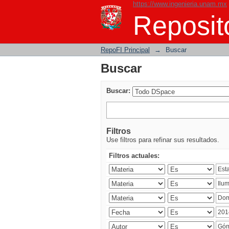
https://www.ingenieria.unam.mx
Buscar
Reposito
RepoFI Principal
→
Buscar
Buscar
Buscar:
Filtros
Use filtros para refinar sus resultados.
Filtros actuales: