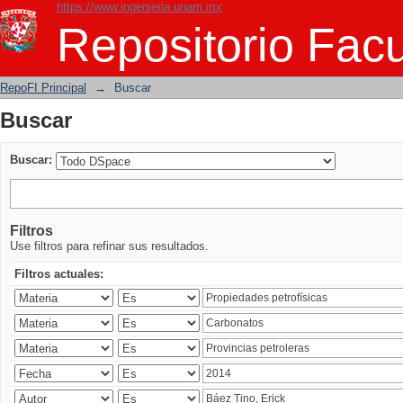
https://www.ingenieria.unam.mx
Buscar
Repositorio Facu
RepoFI Principal
→
Buscar
Buscar
Buscar:
Filtros
Use filtros para refinar sus resultados.
Filtros actuales: