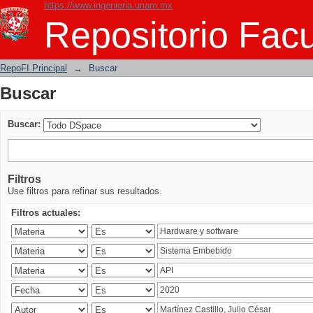
https://www.ingenieria.unam.mx
Buscar
Repositorio Facu
RepoFI Principal
→
Buscar
Buscar
Buscar:
Filtros
Use filtros para refinar sus resultados.
Filtros actuales: