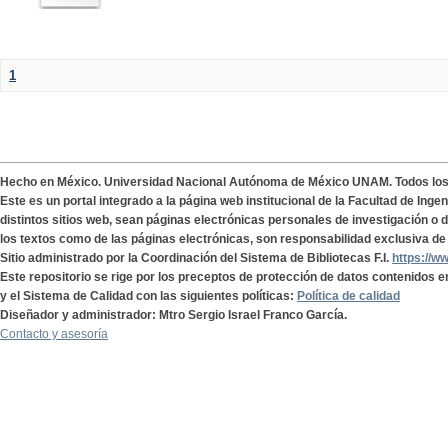
1
Hecho en México. Universidad Nacional Autónoma de México UNAM. Todos lo
Este es un portal integrado a la página web institucional de la Facultad de Ing
distintos sitios web, sean páginas electrónicas personales de investigación o de
los textos como de las páginas electrónicas, son responsabilidad exclusiva de 
Sitio administrado por la Coordinación del Sistema de Bibliotecas F.I.
https://w
Este repositorio se rige por los preceptos de protección de datos contenidos e
y el Sistema de Calidad con las siguientes políticas:
Política de calidad
Diseñador y administrador: Mtro Sergio Israel Franco García.
Contacto y asesoría