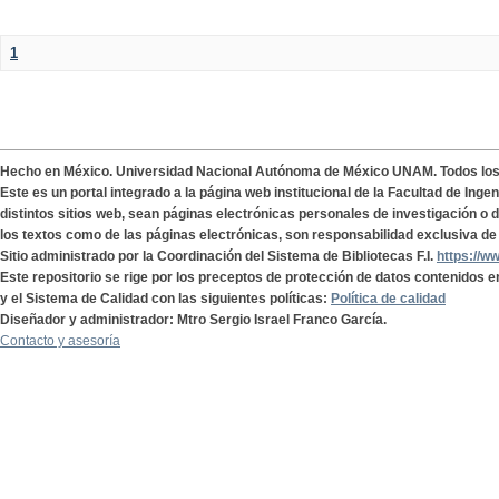
1
Hecho en México. Universidad Nacional Autónoma de México UNAM. Todos lo
Este es un portal integrado a la página web institucional de la Facultad de Ing
distintos sitios web, sean páginas electrónicas personales de investigación o de
los textos como de las páginas electrónicas, son responsabilidad exclusiva de 
Sitio administrado por la Coordinación del Sistema de Bibliotecas F.I.
https://w
Este repositorio se rige por los preceptos de protección de datos contenidos e
y el Sistema de Calidad con las siguientes políticas:
Política de calidad
Diseñador y administrador: Mtro Sergio Israel Franco García.
Contacto y asesoría