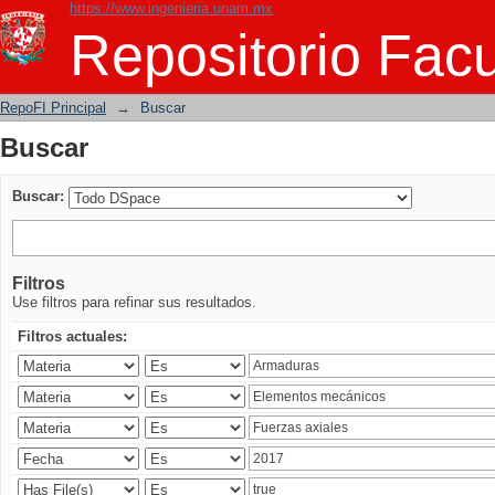
https://www.ingenieria.unam.mx
Buscar
Repositorio Facu
RepoFI Principal
→
Buscar
Buscar
Buscar:
Filtros
Use filtros para refinar sus resultados.
Filtros actuales: