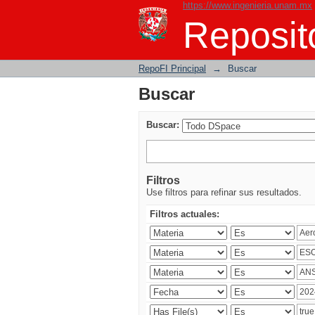
https://www.ingenieria.unam.mx
Buscar
Reposito
RepoFI Principal
→
Buscar
Buscar
Buscar:
Filtros
Use filtros para refinar sus resultados.
Filtros actuales: