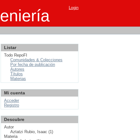
Login
eniería
Listar
Todo RepoFI
Comunidades & Colecciones
Por fecha de publicación
Autores
Títulos
Materias
Mi cuenta
Acceder
Registro
Descubre
Autor
Aztatzi Rubio, Isaac (1)
Materia