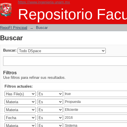
https://www.ingenieria.unam.mx
Buscar
Repositorio Facu
RepoFI Principal
→
Buscar
Buscar
Buscar:
Filtros
Use filtros para refinar sus resultados.
Filtros actuales: