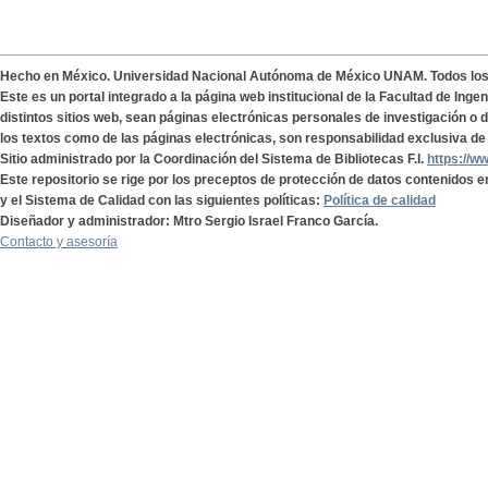
Hecho en México. Universidad Nacional Autónoma de México UNAM. Todos lo
Este es un portal integrado a la página web institucional de la Facultad de Ing
distintos sitios web, sean páginas electrónicas personales de investigación o de
los textos como de las páginas electrónicas, son responsabilidad exclusiva de 
Sitio administrado por la Coordinación del Sistema de Bibliotecas F.I.
https://w
Este repositorio se rige por los preceptos de protección de datos contenidos e
y el Sistema de Calidad con las siguientes políticas:
Política de calidad
Diseñador y administrador: Mtro Sergio Israel Franco García.
Contacto y asesoría