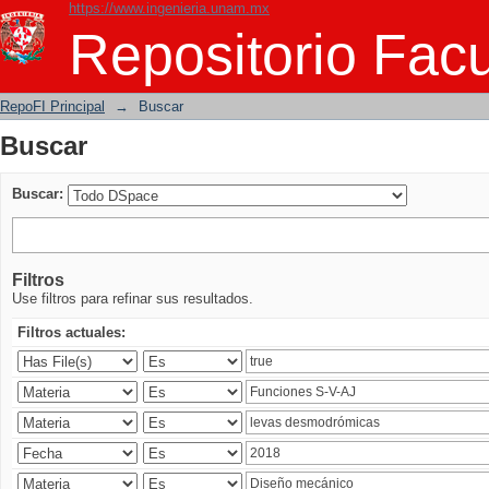
https://www.ingenieria.unam.mx
Buscar
Repositorio Facu
RepoFI Principal
→
Buscar
Buscar
Buscar:
Filtros
Use filtros para refinar sus resultados.
Filtros actuales: