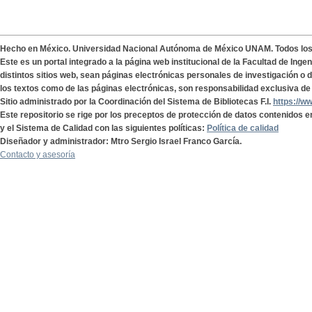
Hecho en México. Universidad Nacional Autónoma de México UNAM. Todos lo
Este es un portal integrado a la página web institucional de la Facultad de Ing
distintos sitios web, sean páginas electrónicas personales de investigación o de
los textos como de las páginas electrónicas, son responsabilidad exclusiva de 
Sitio administrado por la Coordinación del Sistema de Bibliotecas F.I.
https://w
Este repositorio se rige por los preceptos de protección de datos contenidos e
y el Sistema de Calidad con las siguientes políticas:
Política de calidad
Diseñador y administrador: Mtro Sergio Israel Franco García.
Contacto y asesoría