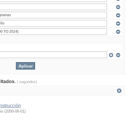
ultados.
( segundos)
nstrucción
io
(
2000-06-01
)