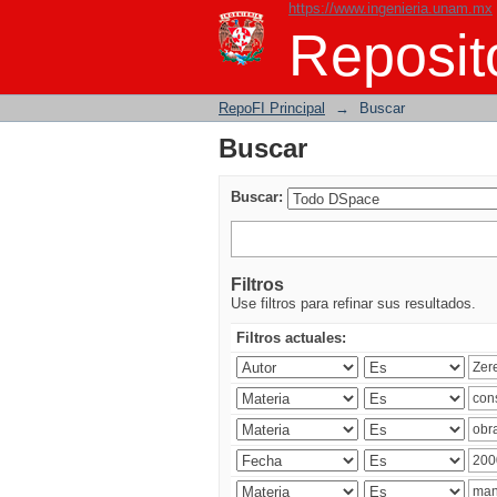
https://www.ingenieria.unam.mx
Buscar
Reposito
RepoFI Principal
→
Buscar
Buscar
Buscar:
Filtros
Use filtros para refinar sus resultados.
Filtros actuales: