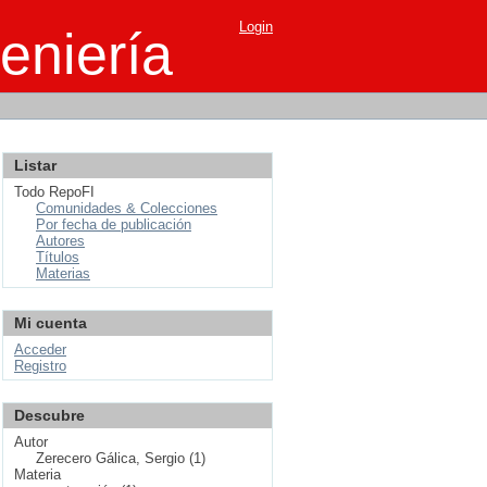
Login
eniería
Listar
Todo RepoFI
Comunidades & Colecciones
Por fecha de publicación
Autores
Títulos
Materias
Mi cuenta
Acceder
Registro
Descubre
Autor
Zerecero Gálica, Sergio (1)
Materia