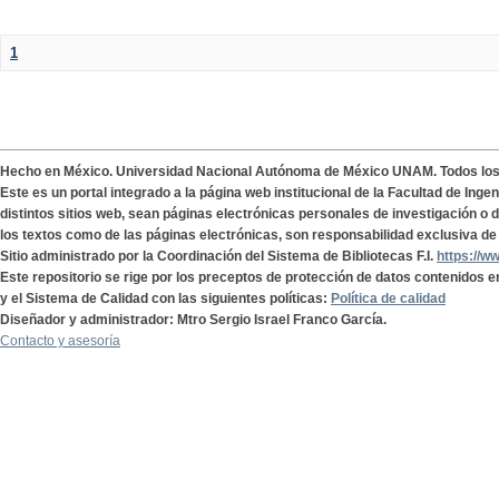
1
Hecho en México. Universidad Nacional Autónoma de México UNAM. Todos lo
Este es un portal integrado a la página web institucional de la Facultad de Ing
distintos sitios web, sean páginas electrónicas personales de investigación o de
los textos como de las páginas electrónicas, son responsabilidad exclusiva de 
Sitio administrado por la Coordinación del Sistema de Bibliotecas F.I.
https://w
Este repositorio se rige por los preceptos de protección de datos contenidos e
y el Sistema de Calidad con las siguientes políticas:
Política de calidad
Diseñador y administrador: Mtro Sergio Israel Franco García.
Contacto y asesoría