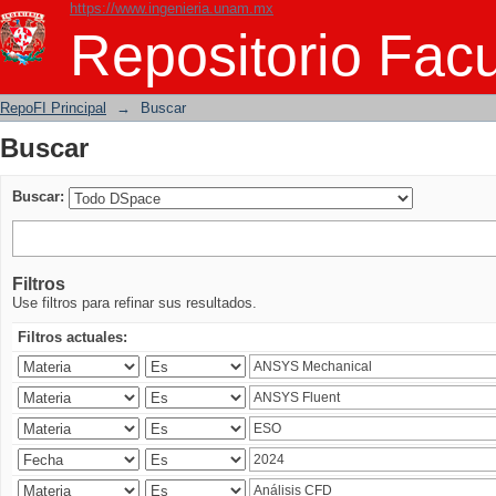
https://www.ingenieria.unam.mx
Buscar
Repositorio Facu
RepoFI Principal
→
Buscar
Buscar
Buscar:
Filtros
Use filtros para refinar sus resultados.
Filtros actuales: