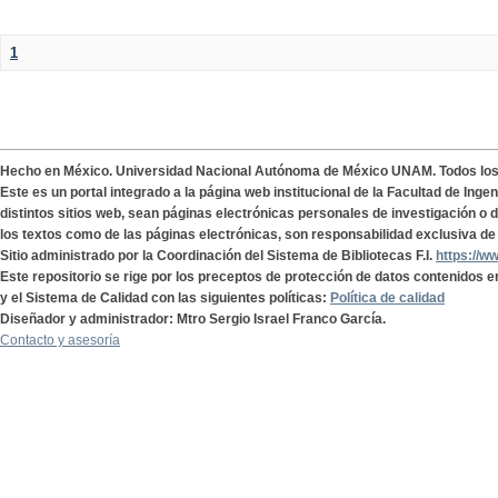
1
Hecho en México. Universidad Nacional Autónoma de México UNAM. Todos lo
Este es un portal integrado a la página web institucional de la Facultad de Ing
distintos sitios web, sean páginas electrónicas personales de investigación o de
los textos como de las páginas electrónicas, son responsabilidad exclusiva de 
Sitio administrado por la Coordinación del Sistema de Bibliotecas F.I.
https://w
Este repositorio se rige por los preceptos de protección de datos contenidos e
y el Sistema de Calidad con las siguientes políticas:
Política de calidad
Diseñador y administrador: Mtro Sergio Israel Franco García.
Contacto y asesoría