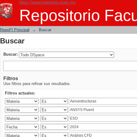
https://www.ingenieria.unam.mx
Buscar
Repositorio Facu
RepoFI Principal
→
Buscar
Buscar
Buscar:
Filtros
Use filtros para refinar sus resultados.
Filtros actuales: