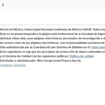
1
Hecho en México. Universidad Nacional Autónoma de México UNAM. Todos lo
Este es un portal integrado a la página web institucional de la Facultad de Ing
distintos sitios web, sean páginas electrónicas personales de investigación o de
los textos como de las páginas electrónicas, son responsabilidad exclusiva de 
Sitio administrado por la Coordinación del Sistema de Bibliotecas F.I.
https://w
Este repositorio se rige por los preceptos de protección de datos contenidos e
y el Sistema de Calidad con las siguientes políticas:
Política de calidad
Diseñador y administrador: Mtro Sergio Israel Franco García.
Contacto y asesoría