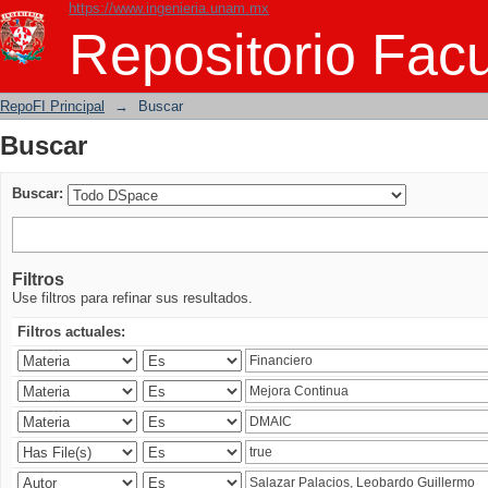
https://www.ingenieria.unam.mx
Buscar
Repositorio Facu
RepoFI Principal
→
Buscar
Buscar
Buscar:
Filtros
Use filtros para refinar sus resultados.
Filtros actuales: